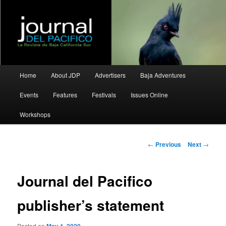
La Revista de Baja California Sur
Journal del Pacifico
Main
Home
About JDP
Advertisers
Baja Adventures
Skip
Skip
menu
Events
Features
Festivals
Issues Online
to
to
Workshops
primary
secondary
content
content
Post
←
Previous
Next
→
navigation
Journal del Pacifico
publisher’s statement
Posted on