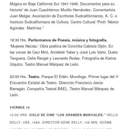
Múgica en Baja California Sur 1941-1946. Documentos para su
historia” de Juan Cuauhtémoc Murillo Hernández. Comentarista
Juan Melgar. Asociación de Escritores Sudcalifornianos, A. C. e
Instituto Sudcaliforniano de Cultura. Centro Cultural “Profr. Néstor
Agúndez Martínez.”
18:30 Hrs.
Performance de Poesía, música y fotografía.
“Mujeres Necias.” Obra poética de Conchita Cabrera Gijón. En
las voces de Ceci Miró, Amdeleli Yaber y José Luis Varto. Dueto
Tanguera, Celia Rangel y Leonardo Rodas. Fotografía de Karina
Urquizo. Teatro Manuel Márquez de León.
20:00 Hrs.
Teatro.
Parque El Edén. Monólogo. Primer lugar del V
Encuentro Estatal de Teatro. Dirección Francisco Jesús
Barragán. Compañía Teatral BAEL. Teatro Manuel Márquez de
León.
VIERNES 10
10:00 HRS.
CICLO DE CINE “LOS GRANDES MUSICALES.”
HELLO
DOLLY. USA. 1969. DIRECTOR GENE KELLY. 146 MIN. IDIOMA