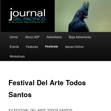
La Revista de Baja California Sur
Journal del Pacifico
Main
Home
About JDP
Advertisers
Baja Adventures
Skip
Skip
menu
Festivals
Events
Features
Issues Online
to
to
Workshops
primary
secondary
content
content
Festival Del Arte Todos
Santos
XV FESTIVAL DEL ARTE TODOS SANTOS