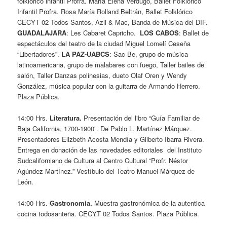
folklórico infantil Profra. María Elena Verdugo, Ballet Folklórico
Infantil Profra. Rosa María Rolland Beltrán, Ballet Folklórico
CECYT 02 Todos Santos, Azli & Mac, Banda de Música del DIF.
GUADALAJARA
: Les Cabaret Capricho.
LOS CABOS
: Ballet de
espectáculos del teatro de la ciudad Miguel Lomelí Ceseña
“Libertadores”.
LA PAZ-UABCS
: Sac Be, grupo de música
latinoamericana, grupo de malabares con fuego, Taller bailes de
salón, Taller Danzas polinesias, dueto Olaf Oren y Wendy
González, música popular con la guitarra de Armando Herrero.
Plaza Pública.
14:00 Hrs.
Literatura.
Presentación del libro “Guía Familiar de
Baja California, 1700-1900”. De Pablo L. Martínez Márquez.
Presentadores Elizbeth Acosta Mendía y Gilberto Ibarra Rivera.
Entrega en donación de las novedades editoriales del Instituto
Sudcaliforniano de Cultura al Centro Cultural “Profr. Néstor
Agúndez Martínez.” Vestíbulo del
Teatro Manuel Márquez de
León.
14:00 Hrs.
Gastronomía.
Muestra gastronómica de la autentica
cocina todosanteña. CECYT 02 Todos Santos. Plaza Pública.