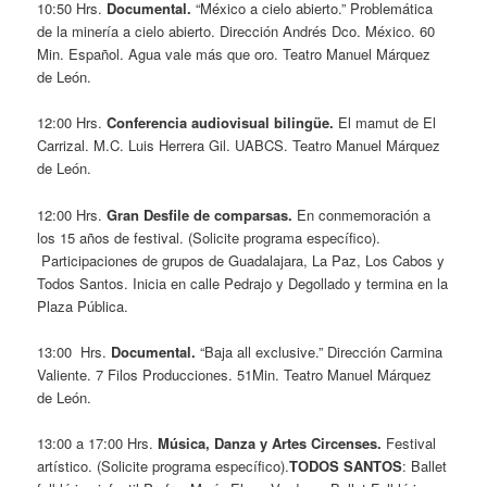
10:50 Hrs.
Documental.
“México a cielo abierto.”
Problemática
de la minería a cielo abierto. Dirección Andrés Dco. México. 60
Min. Español. Agua vale más que oro. Teatro Manuel Márquez
de León.
12:00 Hrs.
Conferencia audiovisual bilingüe.
El mamut de El
Carrizal. M.C. Luis Herrera Gil. UABCS. Teatro Manuel Márquez
de León.
12:00 Hrs.
Gran Desfile de comparsas.
En conmemoración a
los 15 años de festival. (Solicite programa específico).
Participaciones de grupos de Guadalajara, La Paz, Los Cabos y
Todos Santos. Inicia en calle Pedrajo y Degollado y termina en la
Plaza Pública.
13:00 Hrs.
Documental.
“Baja
all exclusive.” Dirección Carmina
Valiente. 7 Filos Producciones. 51Min. Teatro Manuel Márquez
de León.
13:00 a 17:00 Hrs.
Música, Danza y Artes Circenses.
Festival
artístico. (Solicite programa específico).
TODOS SANTOS
: Ballet