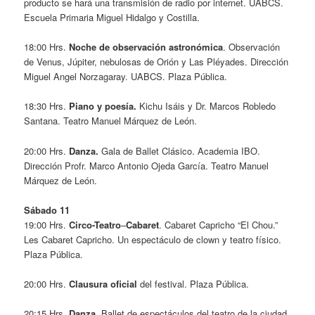
producto se hará una transmisión de radio por internet. UABCS.
Escuela Primaria Miguel Hidalgo y Costilla.
18:00 Hrs.
Noche de observación astronómica
. Observación
de Venus, Júpiter, nebulosas de Orión y Las Pléyades. Dirección
Miguel Angel Norzagaray. UABCS. Plaza Pública.
18:30 Hrs.
Piano y poesía.
Kichu Isáis y Dr. Marcos Robledo
Santana. Teatro Manuel Márquez de León.
20:00 Hrs.
Danza.
Gala de Ballet Clásico. Academia IBO.
Dirección Profr. Marco Antonio Ojeda García. Teatro Manuel
Márquez de León.
Sábado 11
19:00 Hrs.
Circo-Teatro
–
Cabaret
. Cabaret Capricho “El Chou.”
Les Cabaret Capricho. Un espectáculo de clown y teatro físico.
Plaza Pública.
20:00 Hrs.
Clausura oficial
del festival. Plaza Pública.
20:15 Hrs
. Danza
. Ballet de espectáculos del teatro de la ciudad