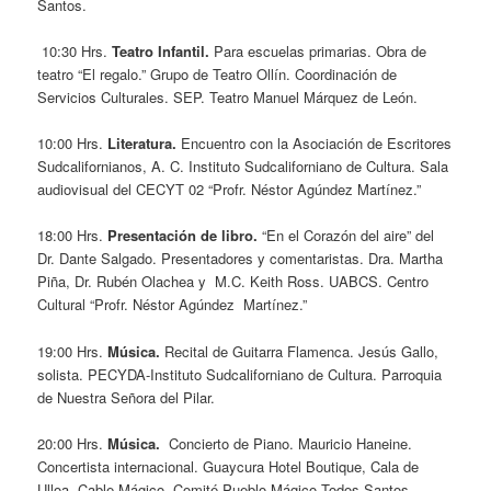
Santos.
10:30 Hrs.
Teatro Infantil.
Para escuelas primarias. Obra de
teatro “El regalo.” Grupo de Teatro Ollín. Coordinación de
Servicios Culturales. SEP. Teatro Manuel Márquez de León.
10:00 Hrs.
Literatura.
Encuentro con la Asociación de Escritores
Sudcalifornianos, A. C. Instituto Sudcaliforniano de Cultura. Sala
audiovisual del CECYT 02 “Profr. Néstor Agúndez Martínez.”
18:00 Hrs.
Presentación de libro.
“En el Corazón del aire” del
Dr. Dante Salgado. Presentadores y comentaristas. Dra. Martha
Piña, Dr. Rubén Olachea y M.C. Keith Ross. UABCS. Centro
Cultural “Profr. Néstor Agúndez Martínez.”
19:00 Hrs.
Música.
Recital de Guitarra Flamenca. Jesús Gallo,
solista. PECYDA-Instituto Sudcaliforniano de Cultura. Parroquia
de Nuestra Señora del Pilar.
20:00 Hrs.
Música.
Concierto de Piano.
Mauricio Haneine.
Concertista internacional. Guaycura Hotel Boutique, Cala de
Ulloa, Cable Mágico, Comité Pueblo Mágico Todos Santos.