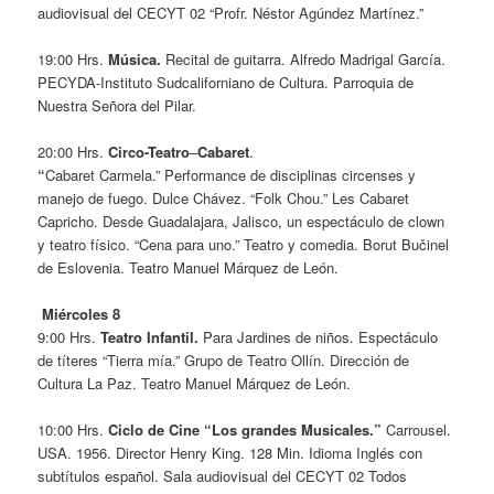
audiovisual del CECYT 02 “Profr. Néstor Agúndez Martínez.”
19:00 Hrs.
Música.
Recital de guitarra. Alfredo Madrigal García.
PECYDA-Instituto Sudcaliforniano de Cultura. Parroquia de
Nuestra Señora del Pilar.
20:00 Hrs.
Circo-Teatro
–
Cabaret
.
“
Cabaret Carmela.”
Performance de disciplinas circenses y
manejo de fuego. Dulce Chávez. “Folk Chou.” Les Cabaret
Capricho. Desde Guadalajara, Jalisco, un espectáculo de clown
y teatro físico. “Cena para uno.” Teatro y comedia. Borut Bučinel
de Eslovenia. Teatro Manuel Márquez de León.
Miércoles 8
9:00 Hrs.
Teatro Infantil.
Para Jardines de niños. Espectáculo
de títeres “Tierra mía.” Grupo de Teatro Ollín. Dirección de
Cultura La Paz. Teatro Manuel Márquez de León.
10:00 Hrs.
Ciclo de Cine “Los grandes Musicales.”
Carrousel.
USA. 1956. Director Henry King. 128 Min. Idioma Inglés con
subtítulos español. Sala audiovisual del CECYT 02 Todos