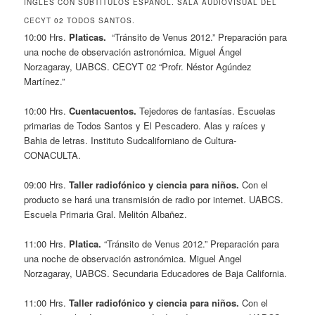
INGLÉS CON SUBTÍTULOS ESPAÑOL. SALA AUDIOVISUAL DEL
CECYT 02 TODOS SANTOS.
10:00 Hrs.
Platicas.
“Tránsito de Venus 2012.” Preparación para
una noche de observación astronómica. Miguel Ángel
Norzagaray, UABCS. CECYT 02 “Profr. Néstor Agúndez
Martínez.”
10:00 Hrs.
Cuentacuentos.
Tejedores de fantasías. Escuelas
primarias de Todos Santos y El Pescadero. Alas y raíces y
Bahia de letras. Instituto Sudcaliforniano de Cultura-
CONACULTA.
09:00 Hrs.
Taller radiofónico y ciencia para niños.
Con el
producto se hará una transmisión de radio por internet. UABCS.
Escuela Primaria Gral. Melitón Albañez.
11:00 Hrs.
Platica.
“Tránsito de Venus 2012.” Preparación para
una noche de observación astronómica. Miguel Angel
Norzagaray, UABCS. Secundaria Educadores de Baja California.
11:00 Hrs.
Taller radiofónico y ciencia para niños.
Con el